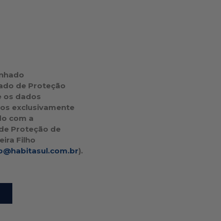
inhado
ado de Proteção
e os dados
dos exclusivamente
do com a
 de Proteção de
eira Filho
@habitasul.com.br
).